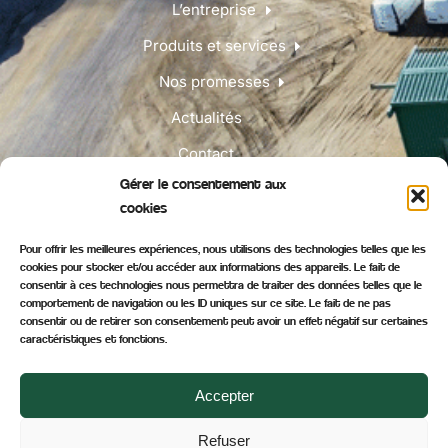
L’entreprise
Produits et services
Nos promesses
Actualités
Contact
Gérer le consentement aux
cookies
Retrouvez-nous :
Pour offrir les meilleures expériences, nous utilisons des technologies telles que les
cookies pour stocker et/ou accéder aux informations des appareils. Le fait de
consentir à ces technologies nous permettra de traiter des données telles que le
comportement de navigation ou les ID uniques sur ce site. Le fait de ne pas
consentir ou de retirer son consentement peut avoir un effet négatif sur certaines
caractéristiques et fonctions.
Accepter
© 2022 Rospars – tous droits réservés
Refuser