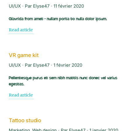
UI/UX
Par
Elyse47
11 février 2020
Glavrida from amet - nullam porta to nulla dolor ipsum.
Read article
VR game kit
UI/UX
Par
Elyse47
1 février 2020
Pellentesque purus et sem nibh mattis nunc donec vel varius
egestas.
Read article
Tattoo studio
Marketing
,
Web design
Par
Elyse47
1 janvier 2020